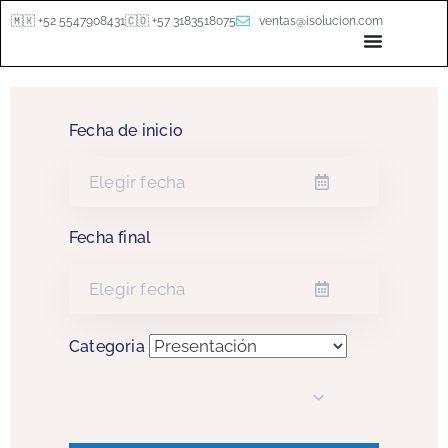
🇲🇽 +52 5547908431
🇨🇴 +57 3183518075
ventas@isolucion.com
Fecha de inicio
Fecha final
Categoria