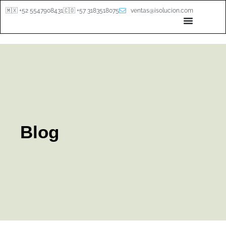
🇲🇽 +52 5547908431
🇨🇴 +57 3183518075
ventas@isolucion.com
Blog