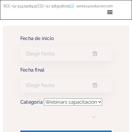
🇲🇽 +52 5547908431
🇨🇴 +57 3183518075
ventas@isolucion.com
Fecha de inicio
Fecha final
Categoria