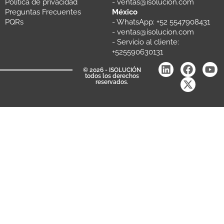
Política de privacidad
- ventas@isolucion.com
Preguntas Frecuentes
México
PQRs
- WhatsApp: +52 5547908431
- ventas@isolucion.com
- Servicio al cliente: ​
+525590630131
© 2026 - ISOLUCIÓN
todos los derechos
reservados.