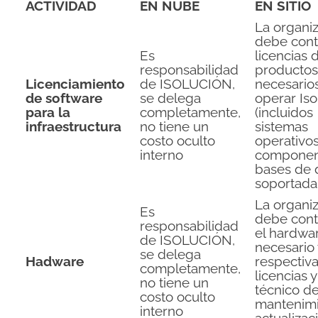
ACTIVIDAD
EN NUBE
EN SITIO
La organi
debe cont
Es
licencias 
responsabilidad
producto
Licenciamiento
de ISOLUCIÓN,
necesario
de software
se delega
operar Iso
para la
completamente,
(incluidos
infraestructura
no tiene un
sistemas
costo oculto
operativos
interno
componen
bases de 
soportada
La organi
Es
debe cont
responsabilidad
el hardwa
de ISOLUCIÓN,
necesario 
se delega
Hadware
respectiv
completamente,
licencias 
no tiene un
técnico d
costo oculto
mantenimi
interno