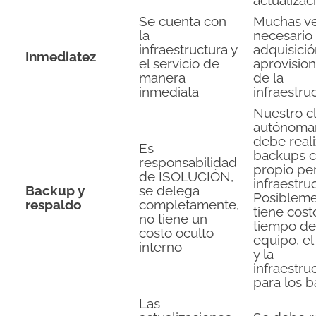
actualizac
Se cuenta con
Muchas v
la
necesario 
infraestructura y
adquisició
Inmediatez
el servicio de
aprovisio
manera
de la
inmediata
infraestru
Nuestro cl
autónoma
debe reali
Es
backups c
responsabilidad
propio pe
de ISOLUCIÓN,
infraestru
Backup y
se delega
Posiblem
respaldo
completamente,
tiene cost
no tiene un
tiempo de
costo oculto
equipo, el
interno
y la
infraestru
para los 
Las