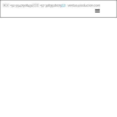
🇲🇽 +52 5547908431
🇨🇴 +57 3183518075
ventas@isolucion.com