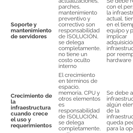
actualizaciones,
Se debe re
parches,
con el per
mantenimiento
la infraes
preventivo y
actual, ti
Soporte y
correctivo son
en el tiem
mantenimiento
responsabilidad
equipo y 
de servidores
de ISOLUCIÓN,
implicar
se delega
adquisici
completamente,
infraestru
no tiene un
por reemp
costo oculto
hardware
interno
El crecimiento
en términos de
espacio,
memoria, CPU y
Se debe a
Crecimiento de
otros elementos
infraestruc
la
es
algún ele
infraestructura
responsabilidad
de la
cuando crece
de ISOLUCIÓN,
infraestru
el uso y
se delega
queda pe
requerimientos
completamente,
para la o