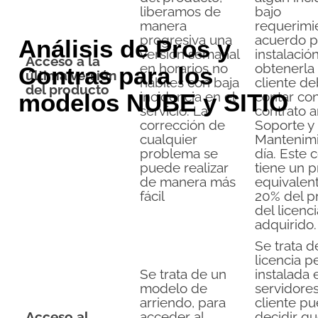
liberamos de
bajo
manera
requerimi
progresiva una
acuerdo p
Análisis de Pros y
versión semanal
instalació
Acceso a la
en horarios no
obtenerla
Contras para los
última versión
hábiles con baja
cliente d
del producto
modelos NUBE y SITIO
incidencia en el
contar co
servicio. La
contrato 
corrección de
Soporte y
cualquier
Mantenimi
problema se
día. Este 
puede realizar
tiene un p
de manera más
equivalent
fácil
20% del p
del licenc
adquirido.
Se trata d
licencia p
Se trata de un
instalada 
modelo de
servidore
arriendo, para
cliente p
Acceso al
acceder al
decidir q