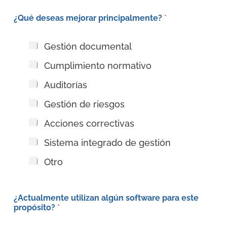
e
é
l
¿Qué deseas mejorar principalmente?
*
f
e
o
c
n
t
Gestión documental
o
r
c
ó
Cumplimiento normativo
e
n
l
i
Auditorías
u
c
l
o
Gestión de riesgos
a
d
r
e
Acciones correctivas
:
e
*
m
Sistema integrado de gestión
p
r
Otro
e
s
a
:
¿Actualmente utilizan algún software para este
*
propósito?
*