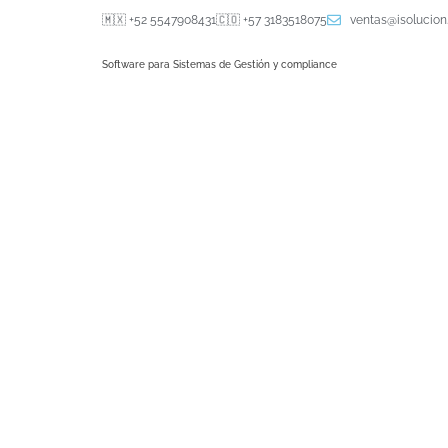
🇲🇽 +52 5547908431
🇨🇴 +57 3183518075
ventas@isolucio
Software para Sistemas de Gestión y compliance