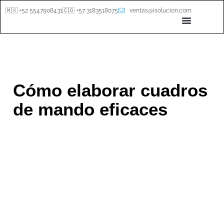
🇲🇽 +52 5547908431
🇨🇴 +57 3183518075
ventas@isolucion.com
Cómo elaborar cuadros
de mando eficaces