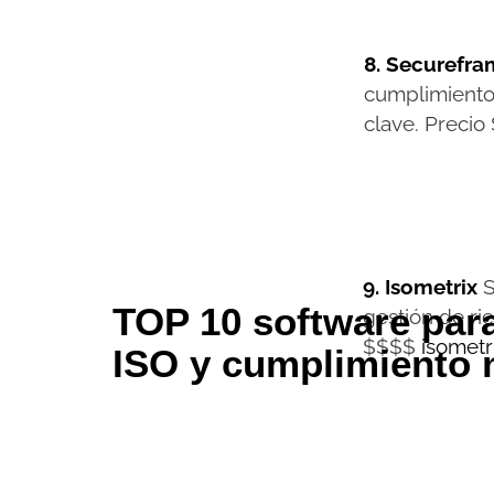
8. Securefra
cumplimiento
clave. Preci
9. Isometrix
S
TOP 10 software par
gestión de ri
$$$$
isometr
ISO y cumplimiento 