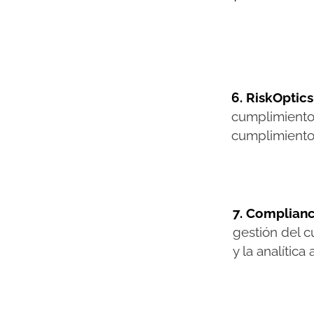
6. RiskOptic
cumplimiento 
cumplimiento
7.
Complian
gestión del c
y la analític