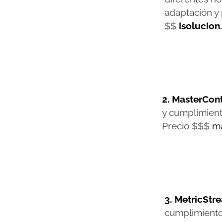
adaptación y
$$
isolucio
2. MasterCont
y cumplimient
Precio $$$
ma
3. MetricStr
cumplimiento 