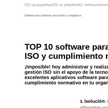
🇲🇽 +52 5547908431
🇨🇴 +57 3183518075
ventas@isolucio
Software para Sistemas de Gestión y compliance
TOP 10 software par
ISO y cumplimiento 
¡Imposible! hoy administrar y realiz
gestión ISO sin el apoyo de la tecno
excelentes aplicativos software par
cumplimiento normativo en tu organi
1. Isolución:
C
diferentes no