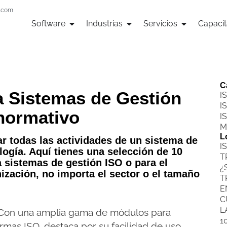
n.com
Software
Industrias
Servicios
Capacit
C
a Sistemas de Gestión
I
I
normativo
I
M
L
ar todas las actividades de un sistema de
I
logía. Aquí tienes una selección de 10
T
a sistemas de gestión ISO o para el
¿
zación, no importa el sector o el tamaño
T
E
C
L
on una amplia gama de módulos para
1
rmas ISO, destaca por su facilidad de uso,