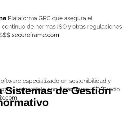
me
Plataforma GRC que asegura el
 continuo de normas ISO y otras regulaciones
o $$$
secureframe.com
oftware especializado en sostenibilidad y
a Sistemas de Gestión
esgos, compatible con estándares ISO. Precio
ix.com
normativo