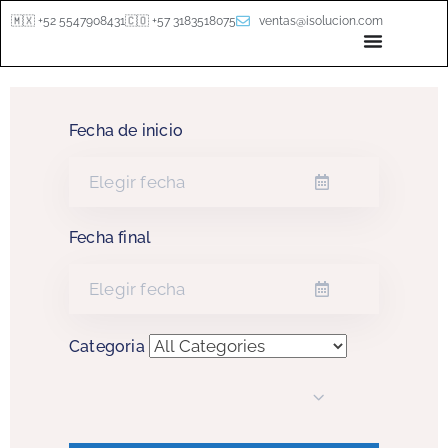
🇲🇽 +52 5547908431
🇨🇴 +57 3183518075
ventas@isolucion.com
Fecha de inicio
Fecha final
Categoria