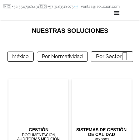
🇲🇽 +52 5547908431
🇨🇴 +57 3183518075
ventas@isolucion.com
NUESTRAS SOLUCIONES
Por Sector
México
Por Normatividad
GESTIÓN
SISTEMAS DE GESTIÓN
DE CALIDAD
DOCUMENTACION
AUDITORÍAS MEDICIÓN
ISO 9001