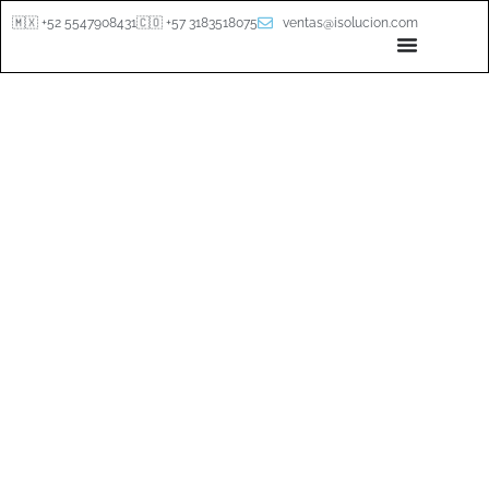
🇲🇽 +52 5547908431
🇨🇴 +57 3183518075
ventas@isolucion.com