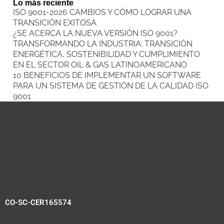
Lo más reciente
ISO 9001-2026 CAMBIOS Y CÓMO LOGRAR UNA
TRANSICIÓN EXITOSA
¿SE ACERCA LA NUEVA VERSIÓN ISO 9001?
TRANSFORMANDO LA INDUSTRIA: TRANSICIÓN
ENERGÉTICA, SOSTENIBILIDAD Y CUMPLIMIENTO
EN EL SECTOR OIL & GAS LATINOAMERICANO
10 BENEFICIOS DE IMPLEMENTAR UN SOFTWARE
PARA UN SISTEMA DE GESTIÓN DE LA CALIDAD ISO
9001
CO-SC-CER165574