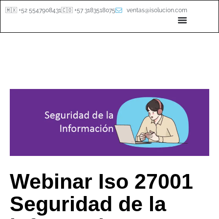
🇲🇽 +52 5547908431
🇨🇴 +57 3183518075
ventas@isolucion.com
Webinar Iso 27001
Seguridad de la