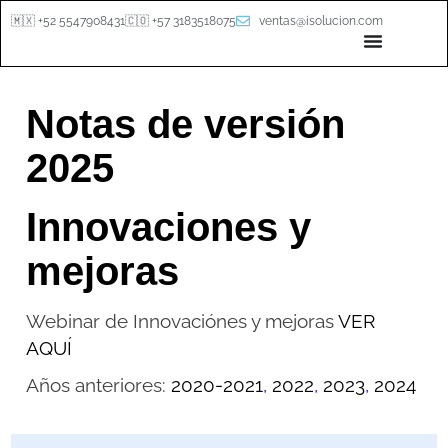
🇲🇽 +52 5547908431
🇨🇴 +57 3183518075
ventas@isolucion.com
Notas de versión
2025
Innovaciones y
mejoras
Webinar de Innovaciónes y mejoras
VER
AQUÍ
Años anteriores:
2020-2021
,
2022
,
2023
,
2024